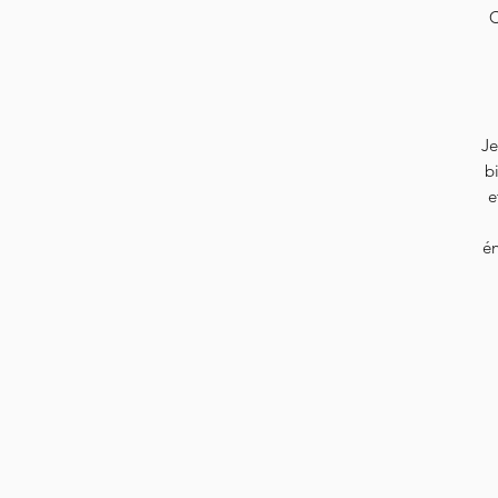
C
Je
b
e
én