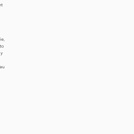
nt
ie,
to
 y
 au