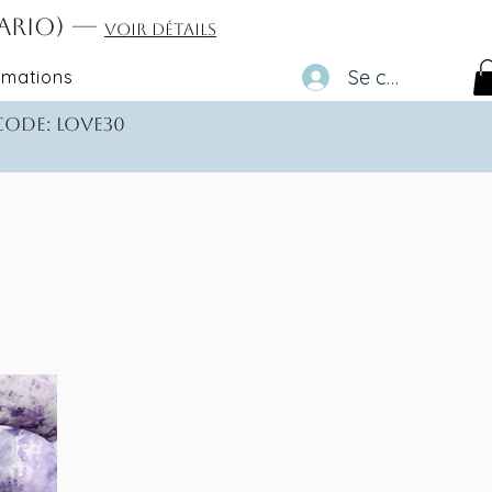
tario) —
Voir détails
Se connecter
rmations
 code: love30