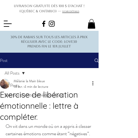
Livraison gratuite dès 100 $ d’achat !
(Québec & Ontario) —
Voir détails
30% de rabais sur tous les articles à prix
régulier avec le code: love30
Prends fin le 1er juillet
Post
All Posts
Mélanie la Main bleue
All Posts
14 avr.
4 min de lecture
Exercise de libération
Exercice d’écriture thérapeutique
émotionnelle : lettre à
compléter.
On vit dans un monde où on a appris à classer 
certaines émotions comme étant “négatives”. 