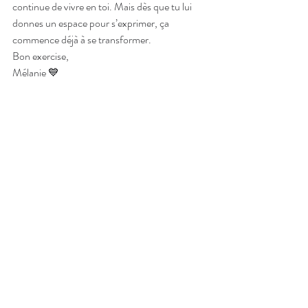
continue de vivre en toi. Mais dès que tu lui 
donnes un espace pour s’exprimer, ça 
commence déjà à se transformer.
Bon exercise,
Mélanie 💙
P.S.
 Si
 cet exercice t’a parlé et que tu sens que 
ça te ferait du bien d’aller plus loin, sache que 
je partage ce genre de pratiques régulièrement 
dans ma communauté SKOOL le Sanctuaire 
La Main Bleue. C’est un espace simple, 
accessible et flexible qui inclus des soins de 
polarité préenregistrés, des méditations, des 
subliminaux et tellement plus pour te 
reconnecter à toi, à ton rythme, sans pression. 
Si tu as envie d’être soutenue dans ton 
cheminement et de ne plus le faire seule, tu es 
la bienvenue parmi nous 💙
https://www.skool.com/lesanctuairelamainble