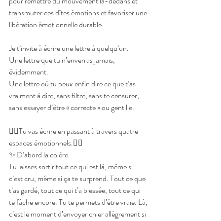
pour remettre du mouvement là-dedans et 
transmuter ces dîtes émotions et favoriser une 
libération émotionnelle durable. 
Je t’invite à écrire une lettre à quelqu’un.
Une lettre que tu n’enverras jamais, 
évidemment.
Une lettre où tu peux enfin dire ce que t’as 
vraiment à dire, sans filtre, sans te censurer, 
sans essayer d’être « correcte » ou gentille.
👇🏻Tu vas écrire en passant à travers quatre 
espaces émotionnels.👇🏻
✨ D’abord la colère.
Tu laisses sortir tout ce qui est là, même si 
c’est cru, même si ça te surprend. Tout ce que 
t’as gardé, tout ce qui t’a blessée, tout ce qui 
te fâche encore. Tu te permets d’être vraie. Là, 
c’est le moment d’envoyer chier allègrement si 