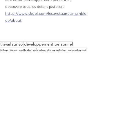
découvre tous les détails juste ici :
https://www.skool.com/lesanctuairelamainble
ue/about
travail sur soi
développement personnel
bien-être holistique
soins énergétiques
polarité
thérapie de polarité
outils de développement personnel
se reconnecter à soi
guérison émotionnelle
cheminement personnel
spiritualité
pratique spirituelle
croissance personnelle
autonomie émotionnelle
traumatisme émotionnel
se reconstruire après trauma
retrouver son identité
sortir de relations toxiques
reconstruction personnelle
estime de soi faible
Sanctuaire La Main Bleue
comment se sentir mieux rapidement
soutien émotionnel en ligne