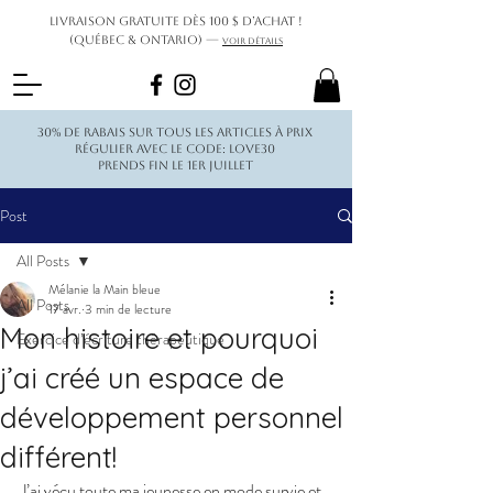
Livraison gratuite dès 100 $ d’achat !
(Québec & Ontario) —
Voir détails
30% de rabais sur tous les articles à prix
régulier avec le code: love30
Prends fin le 1er juillet
Post
All Posts
Mélanie la Main bleue
All Posts
17 avr.
3 min de lecture
Mon histoire et pourquoi
Exercice d’écriture thérapeutique
j’ai créé un espace de
développement personnel
différent!
J’ai vécu toute ma jeunesse en mode survie et 