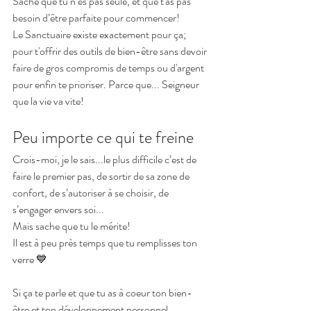
Sache que tu n’es pas seule, et que t'as pas 
besoin d’être parfaite pour commencer!
Le Sanctuaire existe exactement pour ça; 
pour t'offrir des outils de bien-être sans devoir 
faire de gros compromis de temps ou d'argent 
pour enfin te prioriser. Parce que... Seigneur 
que la vie va vite!
Peu importe ce qui te freine
Crois-moi, je le sais...le plus difficile c’est de 
faire le premier pas, de sortir de sa zone de 
confort, de s’autoriser à se choisir, de 
s’engager envers soi...
Mais sache que tu le mérite!
Il est à peu près temps que tu remplisses ton 
verre 💙
Si ça te parle et que tu as à coeur ton bien-
être et ton développement personnel, 