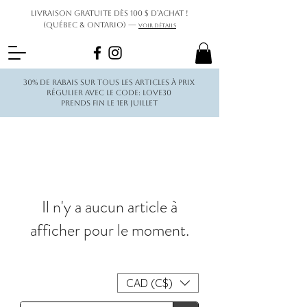
Livraison gratuite dès 100 $ d’achat !
(Québec & Ontario) —
Voir détails
30% de rabais sur tous les articles à prix
régulier avec le code: love30
Prends fin le 1er juillet
Il n'y a aucun article à
afficher pour le moment.
CAD (C$)