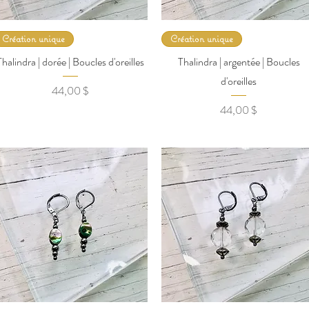
Création unique
Création unique
Thalindra | dorée | Boucles d'oreilles
Thalindra | argentée | Boucles
d'oreilles
Prix
44,00 $
Prix
44,00 $