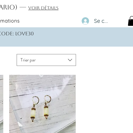
tario) —
Voir détails
Se connecter
rmations
 code: love30
Trier par