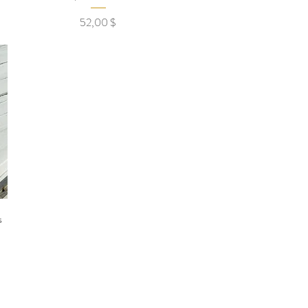
Prix
52,00 $
s