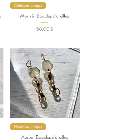
Création unique
s
Monaé | Boucles d'oreilles
Prix
58,00 $
Création unique
Auréa | Boucles d'oreilles