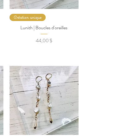
Création unique
Lunith | Boucles d'oreilles
Prix
44,00 $