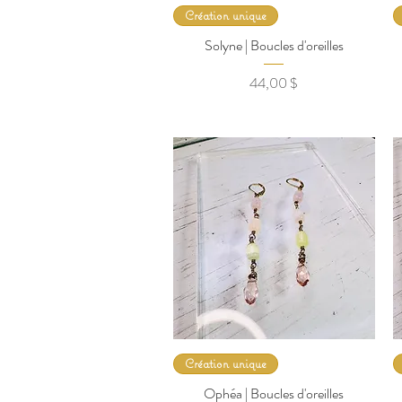
Création unique
Solyne | Boucles d'oreilles
Prix
44,00 $
Création unique
Ophéa | Boucles d'oreilles