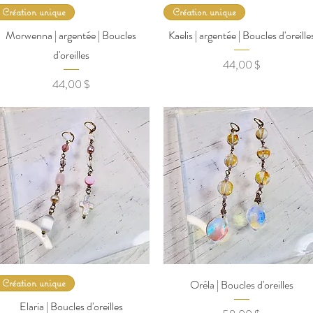
Création unique
Création unique
Morwenna | argentée | Boucles
Kaelis | argentée | Boucles d'oreille
d'oreilles
Prix
44,00 $
Prix
44,00 $
Création unique
Oréla | Boucles d'oreilles
Elaria | Boucles d'oreilles