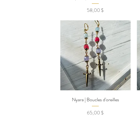
Prix
58,00 $
Nyara | Boucles d'oreilles
Prix
65,00 $