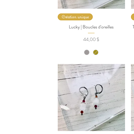
Création unique
Lucky | Boucles d'oreilles
Prix
44,00 $