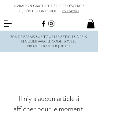
Livraison gratuite dès 100 $ d’achat !
(Québec & Ontario) —
Voir détails
30% de rabais sur tous les articles à prix
régulier avec le code: love30
Prends fin le 1er juillet
Il n'y a aucun article à
afficher pour le moment.