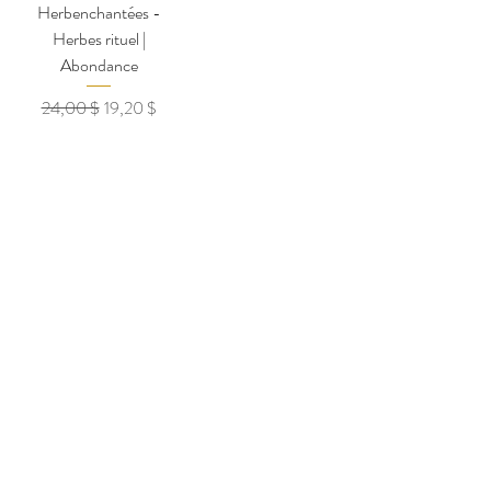
Herbenchantées -
Herbes rituel |
Abondance
Prix original
Prix promotionnel
24,00 $
19,20 $