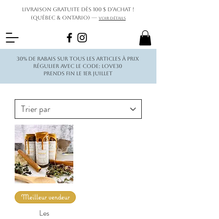
Livraison gratuite dès 100 $ d’achat !
(Québec & Ontario) —
Voir détails
30% de rabais sur tous les articles à prix
régulier avec le code: love30
Prends fin le 1er juillet
Meilleur vendeur
Les