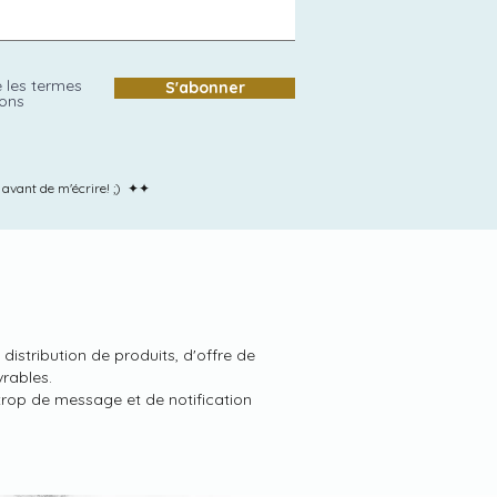
 les termes
S'abonner
ions
s avant de m'écrire! ;) ✦✦
istribution de produits, d'offre de
vrables.
trop de message et de notification