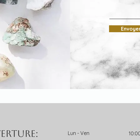
Envoye
erture:
Lun - Ven
10:0