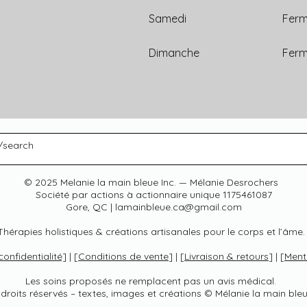
Samedi
Fer
Dimanche
Fer
© 2025 Melanie la main bleue Inc. — Mélanie Desrochers
Société par actions à actionnaire unique 1175461087
Gore, QC | lamainbleue.ca@gmail.com
Thérapies holistiques & créations artisanales pour le corps et l’âme
confidentialité]
| [
Conditions de vente
] | [
Livraison & retours
] | [
Ment
Les soins proposés ne remplacent pas un avis médical.
droits réservés – textes, images et créations © Mélanie la main bleu