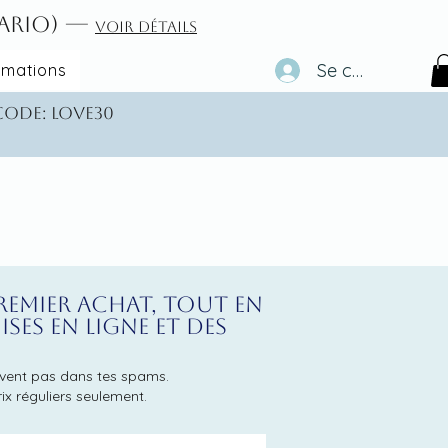
tario) —
Voir détails
Se connecter
rmations
 code: love30
premier achat, tout en
es en ligne et des
ouvent pas dans tes spams.
rix réguliers seulement.