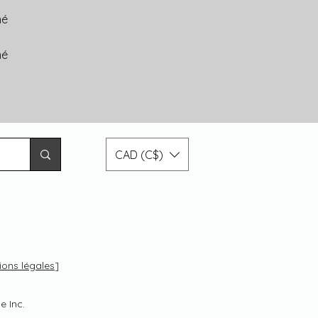
mé
mé
CAD (C$)
.
ions légales
]
e Inc.