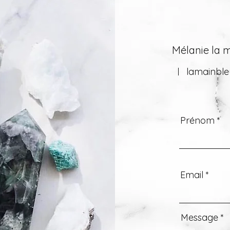
Mélanie la m
lamainbl
Prénom
Email
Message