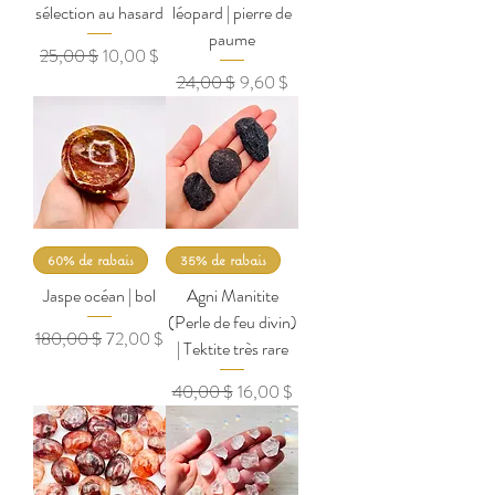
sélection au hasard
léopard | pierre de
paume
Prix original
Prix promotionnel
25,00 $
10,00 $
Prix original
Prix promotionnel
24,00 $
9,60 $
60% de rabais
35% de rabais
Jaspe océan | bol
Agni Manitite
(Perle de feu divin)
Prix original
Prix promotionnel
180,00 $
72,00 $
| Tektite très rare
Prix original
Prix promotionnel
40,00 $
16,00 $