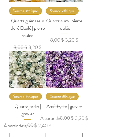
Source éthique
Source éthique
Quartz guérisseur
Quartz aura | pierre
doré Étoilé | pierre
roulée
roulée
Prix original
Prix promotionnel
8,00 $
3,20 $
Prix original
Prix promotionnel
8,00 $
3,20 $
Source éthique
Source éthique
Quartz jardin |
Améthyste | gravier
gravier
Prix original
Prix promotionnel
8,00 $
À partir de
3,20 $
Prix original
Prix promotionnel
6,00 $
À partir de
2,40 $