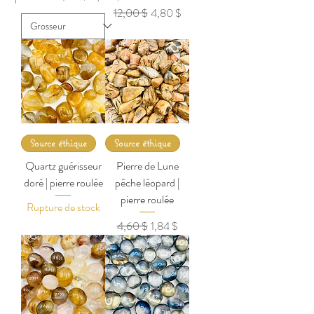
Prix original
Prix promotionnel
12,00 $
4,80 $
Source éthique
Source éthique
Quartz guérisseur
Pierre de Lune
doré | pierre roulée
pêche léopard |
pierre roulée
Rupture de stock
Prix original
Prix promotionnel
4,60 $
1,84 $