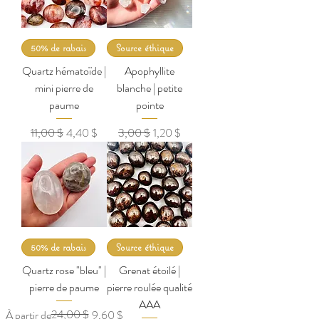
50% de rabais
Source éthique
Quartz hématoïde |
Apophyllite
mini pierre de
blanche | petite
paume
pointe
Prix original
Prix promotionnel
Prix original
Prix promotionnel
11,00 $
4,40 $
3,00 $
1,20 $
50% de rabais
Source éthique
Quartz rose "bleu" |
Grenat étoilé |
pierre de paume
pierre roulée qualité
AAA
Prix original
Prix promotionnel
24,00 $
À partir de
9,60 $