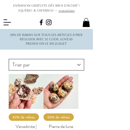
Livraison gratuite dès 100 $ d’achat !
(Québec & Ontario) —
Voir détails
30% de rabais sur tous les articles à prix
régulier avec le code: love30
Prends fin le 1er juillet
50% de rabais
50% de rabais
Vanadinite |
Pierre de lune