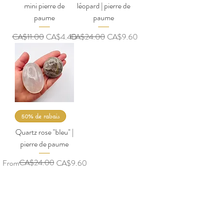
mini pierre de
léopard | pierre de
paume
paume
Regular Price
Sale Price
Regular Price
Sale Price
CA$11.00
CA$4.40
CA$24.00
CA$9.60
50% de rabais
Quartz rose "bleu" |
pierre de paume
Regular Price
Sale Price
CA$24.00
From
CA$9.60
CAD (C$)