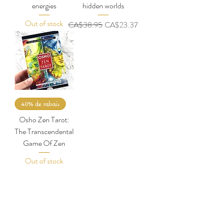
energies
hidden worlds
Out of stock
Regular Price
Sale Price
CA$38.95
CA$23.37
40% de rabais
Osho Zen Tarot:
The Transcendental
Game Of Zen
Out of stock