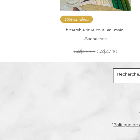
30% de rabais
Ensemble rituel tout-en-main |
Abondance
Regular Price
Sale Price
CA$58.88
CA$47.10
[
Politique de 