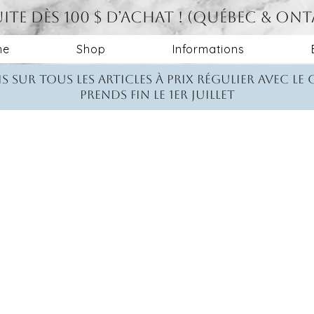
ite dès 100 $ d’achat ! (Québec & On
me
Shop
Informations
s sur tous les articles à prix régulier avec le
Prends fin le 1er juillet