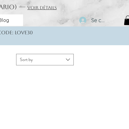
tario) —
Voir détails
Se connecter
Blog
 code: love30
Sort by