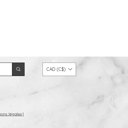
CAD (C$)
.
ions légales
]