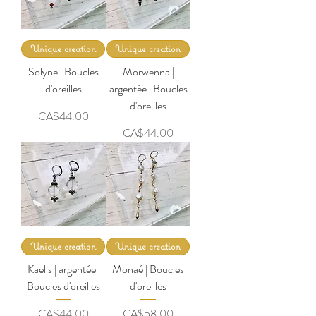
Unique creation
Unique creation
Solyne | Boucles
Morwenna |
d'oreilles
argentée | Boucles
d'oreilles
Price
CA$44.00
Price
CA$44.00
Unique creation
Unique creation
Kaelis | argentée |
Monaé | Boucles
Boucles d'oreilles
d'oreilles
Price
Price
CA$44.00
CA$58.00