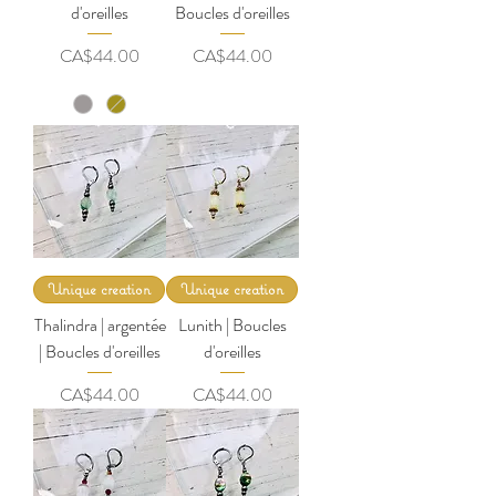
d'oreilles
Boucles d'oreilles
Price
Price
CA$44.00
CA$44.00
Unique creation
Unique creation
Thalindra | argentée
Lunith | Boucles
| Boucles d'oreilles
d'oreilles
Price
Price
CA$44.00
CA$44.00