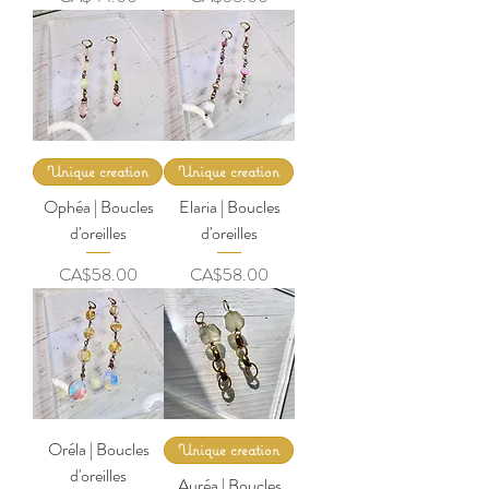
Unique creation
Unique creation
Ophéa | Boucles
Elaria | Boucles
d'oreilles
d'oreilles
Price
Price
CA$58.00
CA$58.00
Oréla | Boucles
Unique creation
d'oreilles
Auréa | Boucles