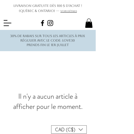
Livraison gratuite dès 100 $ d’achat !
(Québec & Ontario) —
Voir détails
30% de rabais sur tous les articles à prix
régulier avec le code: love30
Prends fin le 1er juillet
Il n'y a aucun article à
afficher pour le moment.
CAD (C$)