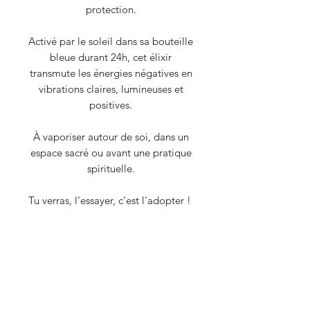
protection.
Activé par le soleil dans sa bouteille
bleue durant 24h, cet élixir
transmute les énergies négatives en
vibrations claires, lumineuses et
positives.
À vaporiser autour de soi, dans un
espace sacré ou avant une pratique
spirituelle.
Tu verras, l'essayer, c'est l'adopter !
Ingrédients:
Eau déminéralisée, oeil-de-tigre,
huiles essentielles de sauge,
lavande et bergamote.