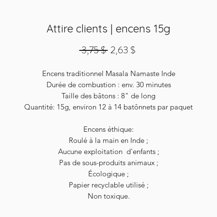
Attire clients | encens 15g
Prix
Prix
 3,75 $ 
2,63 $
original
promotionnel
Encens traditionnel Masala Namaste Inde
Durée de combustion : env. 30 minutes
Taille des bâtons : 8" de long
Quantité: 15g, environ 12 à 14 batônnets par paquet
Encens éthique:
Roulé à la main en Inde ;
Aucune exploitation d'enfants ;
Pas de sous-produits animaux ;
Écologique ;
Papier recyclable utilisé ;
Non toxique.