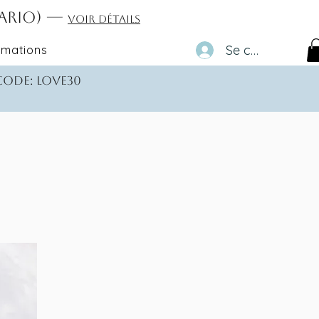
tario) —
Voir détails
Se connecter
rmations
 code: love30