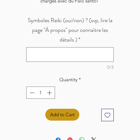
chargés avec du Palo santo!
Symboles Reiki (oui/non) ? (svp, lire la
page "À propos" pour connaître les
détails )
*
0/3
Quantity
*
Add to Cart