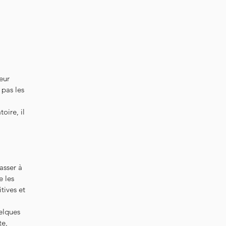
eur
 pas les
oire, il
asser à
e les
tives et
uelques
te,