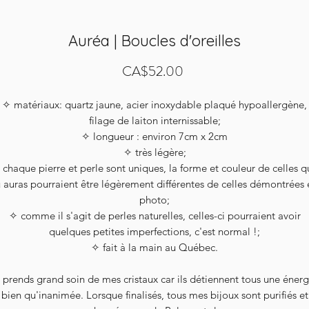
Auréa | Boucles d'oreilles
Price
CA$52.00
✧ matériaux: quartz jaune, acier inoxydable plaqué hypoallergène,
filage de laiton internissable;
✧ longueur : environ 7cm x 2cm
✧ très légère;
 chaque pierre et perle sont uniques, la forme et couleur de celles q
u auras pourraient être légèrement différentes de celles démontrées 
photo;
✧ comme il s'agit de perles naturelles, celles-ci pourraient avoir
quelques petites imperfections, c'est normal !;
✧ fait à la main au Québec.
 prends grand soin de mes cristaux car ils détiennent tous une énerg
bien qu'inanimée. Lorsque finalisés, tous mes bijoux sont purifiés et