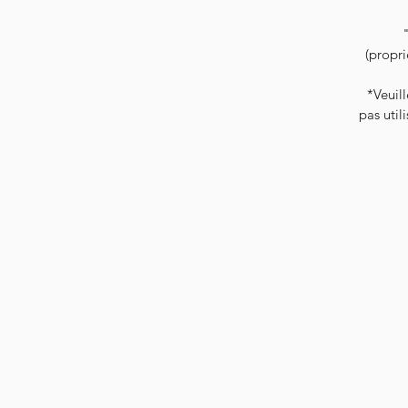
(propri
*Veuill
pas util