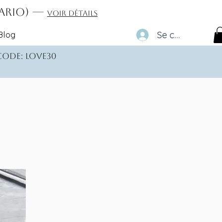
tario) —
Voir détails
Se connecter
Blog
 code: love30