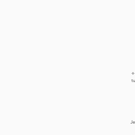
✧
t
Je