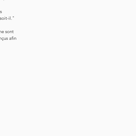
s
oit-il."
 ne sont
nçus afin