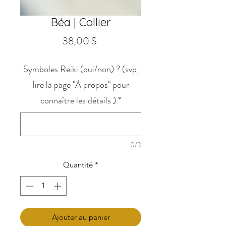
Béa | Collier
Prix
38,00 $
Symboles Reiki (oui/non) ? (svp,
lire la page "À propos" pour
connaître les détails )
*
0/3
Quantité
*
Ajouter au panier