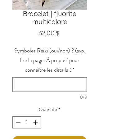
Bracelet | fluorite
multicolore
Prix
62,00 $
Symboles Reiki (oui/non) ? (svp,
lire la page "À propos" pour
connaître les détails )
*
0/3
Quantité
*