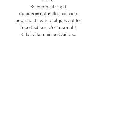
✧ comme il s'agit
de pierres naturelles, celles-ci
pourraient avoir quelques petites
imperfections, c'est normal !;
✧ fait à la main au Québec.
Je prends grand soin de mes
cristaux car ils détiennent tous une
énergie, bien qu'inanimée. Lorsque
finalisés, tous mes bijoux sont
purifiés et chargés avec du Palo
santo!
Guide d'entretien et
d'utilisation
N.B. Il est tout à fait normal que le
cuivre et le laiton changent de