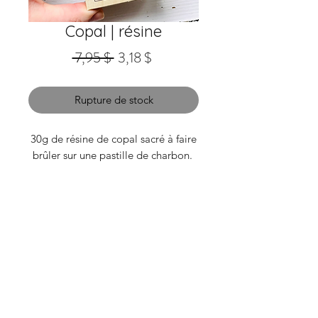
Copal | résine
Prix
Prix
 7,95 $ 
3,18 $
original
promotionnel
Rupture de stock
30g de résine de copal sacré à faire
brûler sur une pastille de charbon.
CAD (C$)
© 2025 Melanie la main bleue Inc. — Mélanie Desrochers
Société par actions à actionnaire unique 1175461087
Gore, QC | lamainbleue.ca@gmail.com