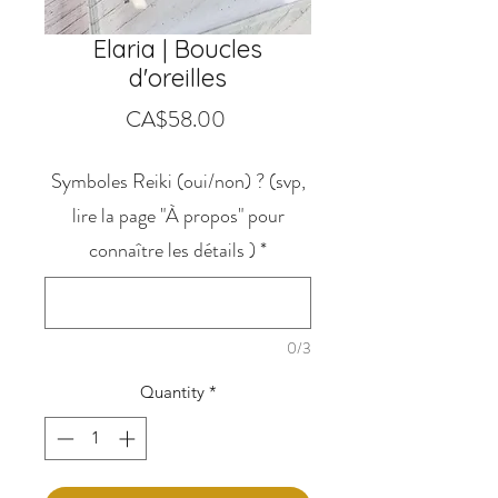
Elaria | Boucles
d'oreilles
Price
CA$58.00
Symboles Reiki (oui/non) ? (svp,
lire la page "À propos" pour
connaître les détails )
*
0/3
Quantity
*