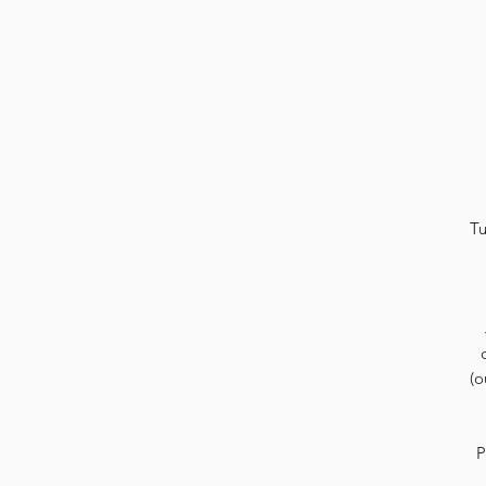
Tu
(o
P