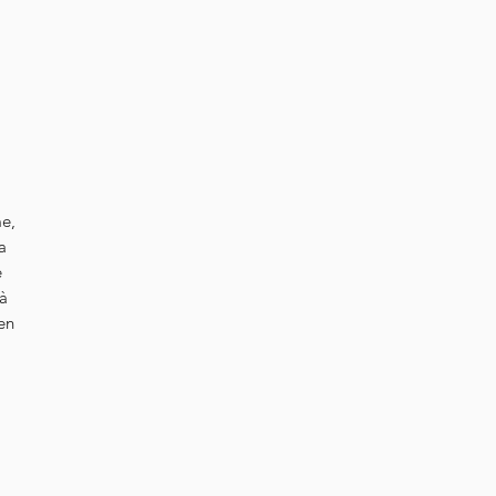
me,
a
e
 à
en