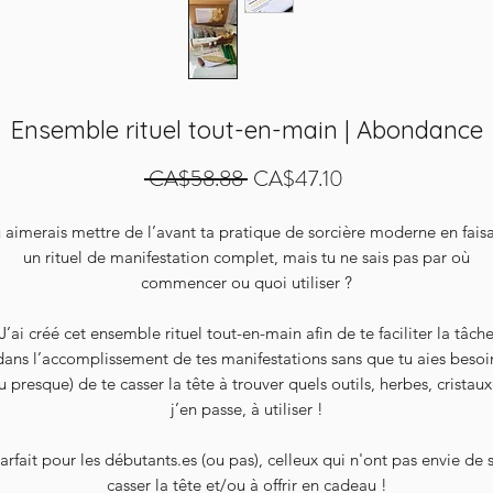
Ensemble rituel tout-en-main | Abondance
Regular
Sale
 CA$58.88 
CA$47.10
Price
Price
 aimerais mettre de l’avant ta pratique de sorcière moderne en fais
un rituel de manifestation complet, mais tu ne sais pas par où
commencer ou quoi utiliser ?
J’ai créé cet ensemble rituel tout-en-main afin de te faciliter la tâch
dans l’accomplissement de tes manifestations sans que tu aies besoi
u presque) de te casser la tête à trouver quels outils, herbes, cristaux
j’en passe, à utiliser !
arfait pour les débutants.es (ou pas), celleux qui n'ont pas envie de 
casser la tête et/ou à offrir en cadeau !