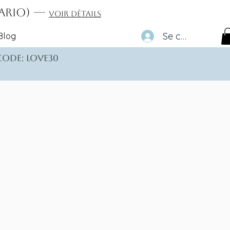
tario) —
Voir détails
Se connecter
Blog
 code: love30