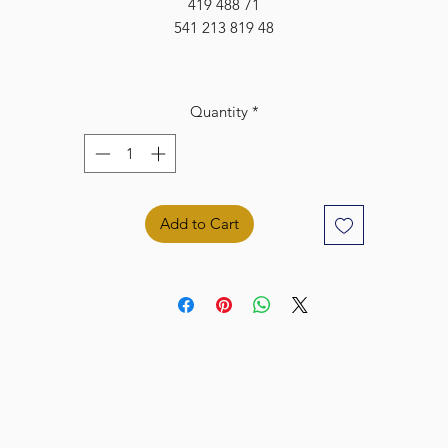
419 488 71
541 213 819 48
Quantity
*
Add to Cart