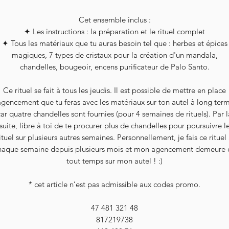
Cet ensemble inclus :
✦ Les instructions : la préparation et le rituel complet
✦ Tous les matériaux que tu auras besoin tel que : herbes et épices
magiques, 7 types de cristaux pour la création d'un mandala,
chandelles, bougeoir, encens purificateur de Palo Santo.
Ce rituel se fait à tous les jeudis. Il est possible de mettre en place
agencement que tu feras avec les matériaux sur ton autel à long ter
car quatre chandelles sont fournies (pour 4 semaines de rituels). Par l
suite, libre à toi de te procurer plus de chandelles pour poursuivre l
ituel sur plusieurs autres semaines. Personnellement, je fais ce rituel
haque semaine depuis plusieurs mois et mon agencement demeure 
tout temps sur mon autel ! :)
* cet article n’est pas admissible aux codes promo.
47 481 321 48
817219738