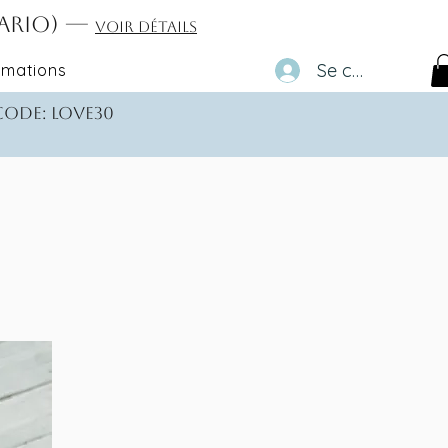
tario) —
Voir détails
Se connecter
rmations
 code: love30