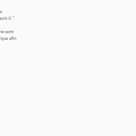
s
oit-il."
 ne sont
nçus afin