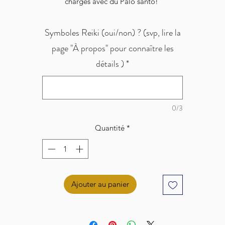
chargés avec du Palo santo!
Symboles Reiki (oui/non) ? (svp, lire la
page "À propos" pour connaître les
détails )
*
0/3
Quantité
*
Ajouter au panier