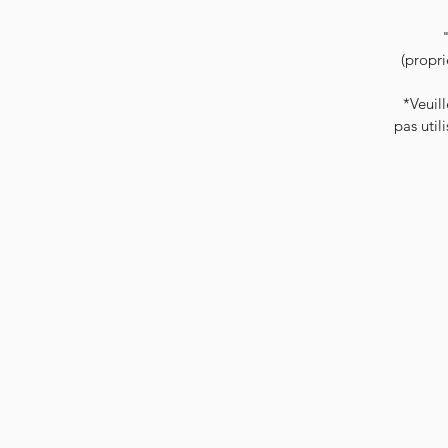
(propri
*Veuill
pas util