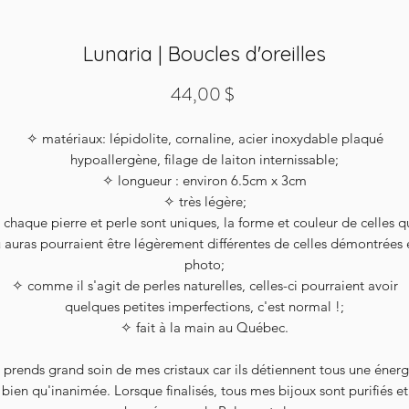
Lunaria | Boucles d'oreilles
Prix
44,00 $
✧ matériaux: lépidolite, cornaline, acier inoxydable plaqué
hypoallergène, filage de laiton internissable;
✧ longueur : environ 6.5cm x 3cm
✧ très légère;
 chaque pierre et perle sont uniques, la forme et couleur de celles q
u auras pourraient être légèrement différentes de celles démontrées 
photo;
✧ comme il s'agit de perles naturelles, celles-ci pourraient avoir
quelques petites imperfections, c'est normal !;
✧ fait à la main au Québec.
 prends grand soin de mes cristaux car ils détiennent tous une énerg
bien qu'inanimée. Lorsque finalisés, tous mes bijoux sont purifiés et