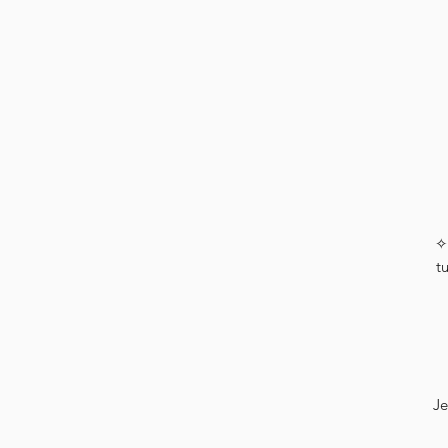
✧
t
Je