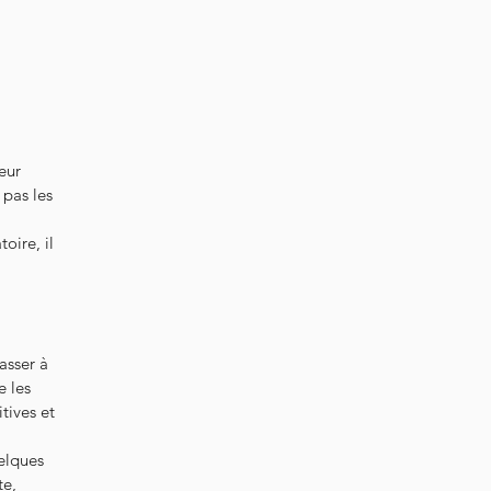
eur
 pas les
oire, il
asser à
e les
tives et
uelques
te,