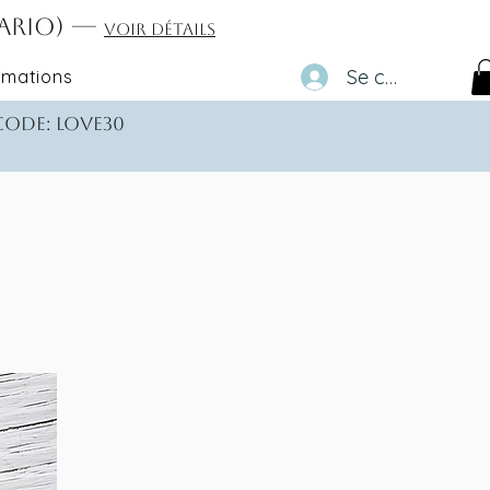
tario) —
Voir détails
Se connecter
rmations
 code: love30