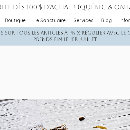
ite dès 100 $ d’achat ! (Québec & On
Boutique
Le Sanctuaire
Services
Blog
Info
s sur tous les articles à prix régulier avec le
Prends fin le 1er juillet