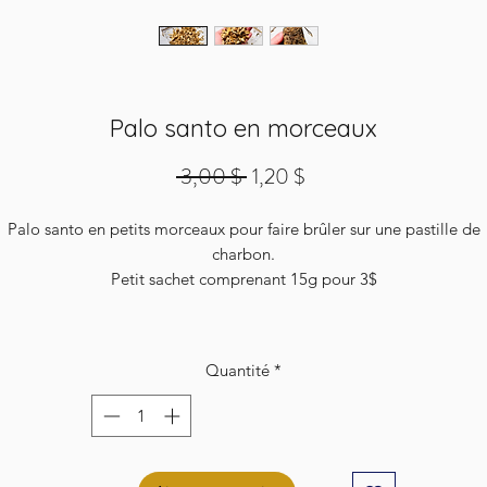
Palo santo en morceaux
Prix
Prix
 3,00 $ 
1,20 $
original
promotionnel
Palo santo en petits morceaux pour faire brûler sur une pastille de
charbon.
Petit sachet comprenant 15g pour 3$
Quantité
*