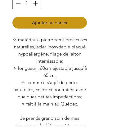
Ajouter au panier
✧ matériaux: pierre semi-précieuses
naturelles, acier inoxydable plaqué
hypoallergène, filage de laiton
internissable;
✧ longueur : 60cm ajustable jusqu'à
65cm;
✧ comme il s'agit de perles
naturelles, celles-ci pourraient avoir
quelques petites imperfections;
✧ fait à la main au Québec.
Je prends grand soin de mes
cristaux car ils détiennent tous une
énergie, bien qu'inanimée. Lorsque