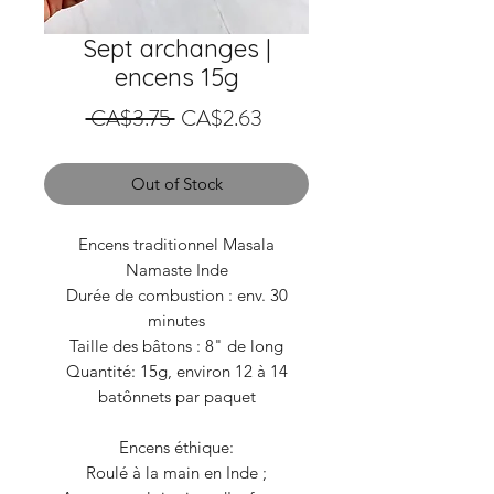
Sept archanges |
encens 15g
Regular
Sale
 CA$3.75 
CA$2.63
Price
Price
Out of Stock
Encens traditionnel Masala
Namaste Inde
Durée de combustion : env. 30
minutes
Taille des bâtons : 8" de long
Quantité: 15g, environ 12 à 14
batônnets par paquet
Encens éthique:
Roulé à la main en Inde ;