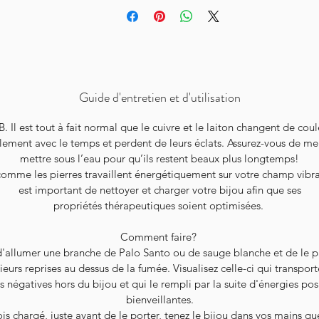
Guide d'entretien et d'utilisation
B. Il est tout à fait normal que le cuivre et le laiton changent de coul
lement avec le temps et perdent de leurs éclats. Assurez-vous de me
mettre sous l’eau pour qu’ils restent beaux plus longtemps!
comme les pierres travaillent énergétiquement sur votre champ vibrat
est important de nettoyer et charger votre bijou afin que ses
propriétés thérapeutiques soient optimisées.
Comment faire?
 d'allumer une branche de Palo Santo ou de sauge blanche et de le p
ieurs reprises au dessus de la fumée. Visualisez celle-ci qui transport
s négatives hors du bijou et qui le rempli par la suite d'énergies posi
bienveillantes.
is chargé, juste avant de le porter, tenez le bijou dans vos mains q