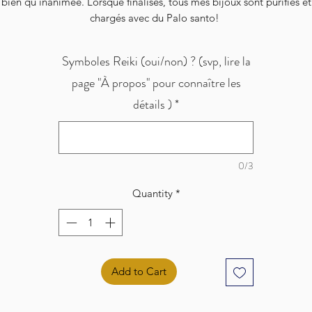
bien qu'inanimée. Lorsque finalisés, tous mes bijoux sont purifiés et
chargés avec du Palo santo!
Symboles Reiki (oui/non) ? (svp, lire la
page "À propos" pour connaître les
détails )
*
0/3
Quantity
*
Add to Cart