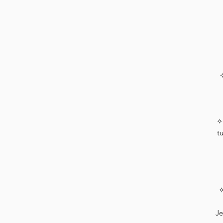
✧
✧
t
✧
Je