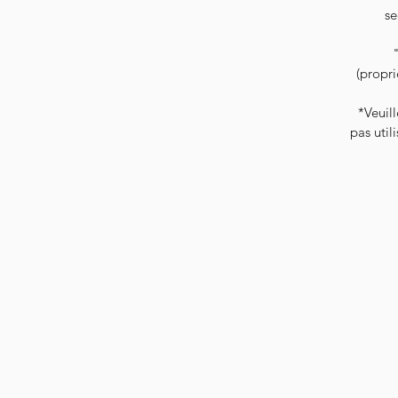
se
(propri
*Veuill
pas util