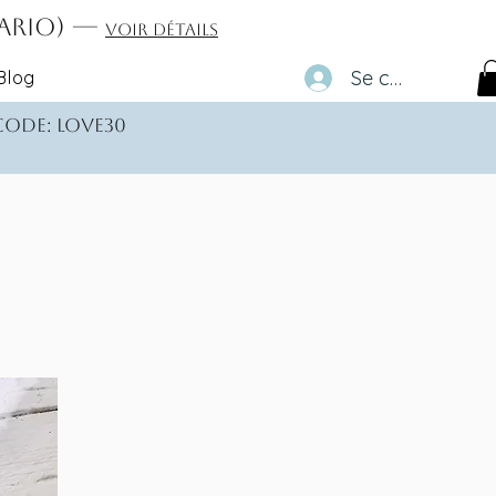
tario) —
Voir détails
Se connecter
Blog
 code: love30