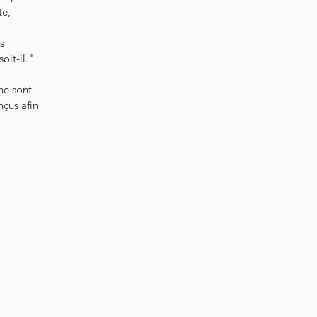
te,
s
oit-il."
 ne sont
nçus afin