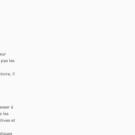
eur
 pas les
oire, il
asser à
e les
tives et
uelques