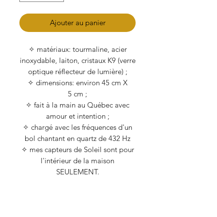
Ajouter au panier
✧ matériaux: tourmaline, acier
inoxydable, laiton, cristaux K9 (verre
optique réflecteur de lumière) ;
✧ dimensions: environ 45 cm X
5 cm ;
✧ fait à la main au Québec avec
amour et intention ;
✧ chargé avec les fréquences d'un
bol chantant en quartz de 432 Hz
✧ mes capteurs de Soleil sont pour
l'intérieur de la maison
SEULEMENT.
Choisissez l'option d'avoir les
symboles Reiki insérés
énergétiquement dans votre pierre