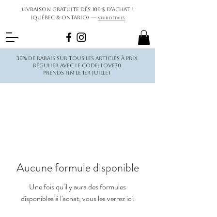
Livraison gratuite dès 100 $ d’achat !
(Québec & Ontario) —
Voir détails
30% de rabais sur tous les articles à prix
régulier avec le code: love30
Prends fin le 1er juillet
Aucune formule disponible
Une fois qu'il y aura des formules
disponibles à l'achat, vous les verrez ici.