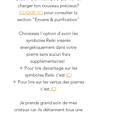
charger ton nouveau précieux?
CLIQUE ICI
pour consulter la
section "Encens & purification"
Choisissez l'option d'avoir les
symboles Reiki insérés
énergétiquement dans votre
pierre sans aucun frais
supplémentaires!
✧ Pour lire davantage sur les
symboles Reiki c'est
ICI
✧ Pour lire sur les vertus des pierres
c'est
ICI
Je prends grand soin de mes
cristaux car ils détiennent tous une
énergie, bien qu'inanimée. Lorsque
finalisés, tous mes bijoux sont
purifiés et chargés avec du Palo