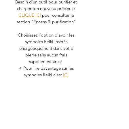
Besoin d'un outil pour purifier et
charger ton nouveau précieux?
CLIQUE ICI
pour consulter la
section "Encens & purification"
Choisissez l'option d'avoir les
symboles Reiki insérés
énergétiquement dans votre
pierre sans aucun frais
supplémentaires!
✧ Pour lire davantage sur les
symboles Reiki c'est
ICI
✧ Pour lire sur les vertus des pierres
c'est
ICI
Je prends grand soin de mes
cristaux car ils détiennent tous une
énergie, bien qu'inanimée. Lorsque
je les recoient, ils sont purifiés du
Palo santo et énergisés avec la lune