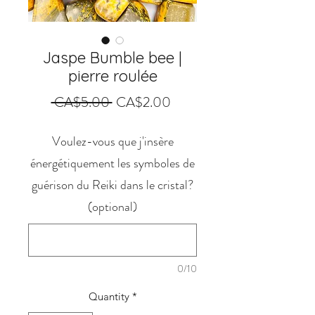
Jaspe Bumble bee |
pierre roulée
Regular
Sale
 CA$5.00 
CA$2.00
Price
Price
Voulez-vous que j'insère
énergétiquement les symboles de
guérison du Reiki dans le cristal?
(optional)
0/10
Quantity
*