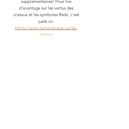
supplémentaires! Pour lire
d'avantage sur les vertus des
cristaux et les symboles Reiki, c'est
juste ici:
https://www.lamainbleue.ca/les-
critaux
Je prends grand soin de mes
cristaux car ils détiennent tous une
énergie, bien qu'inanimée. Lorsque
finalisés, tous mes bijoux sont
purifiés et chargés avec du palo
santo et une plaque de sélénite.
Éthique: à propos de mon
fournisseur
Aucun de mes cristaux vient de
mines industrielles.