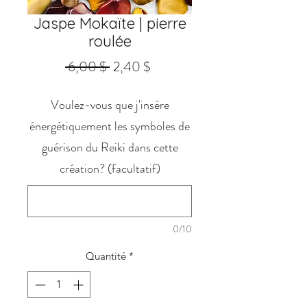
Jaspe Mokaïte | pierre
roulée
Prix
Prix
 6,00 $ 
2,40 $
original
promotionnel
Voulez-vous que j'insère
énergétiquement les symboles de
guérison du Reiki dans cette
création? (facultatif)
0/10
Quantité
*