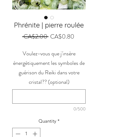
Phrénite | pierre roulée
Regular
Sale
 CA$2.00 
CA$0.80
Price
Price
Voulez-vous que j'insère
énergétiquement les symboles de
guérison du Reiki dans votre
cristal?? (optional)
0/500
Quantity
*