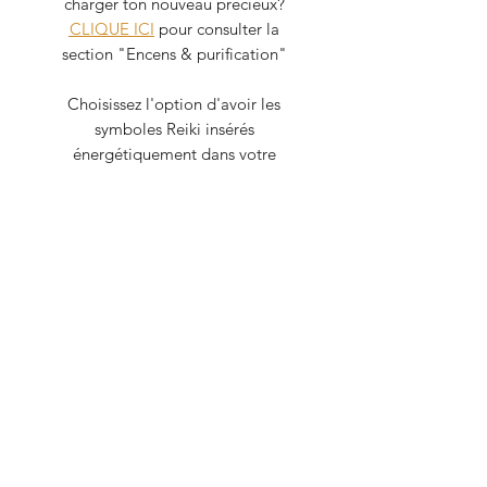
charger ton nouveau précieux?
CLIQUE ICI
pour consulter la
section "Encens & purification"
Choisissez l'option d'avoir les
symboles Reiki insérés
énergétiquement dans votre
pierre sans aucun frais
supplémentaires!
✧ Pour lire davantage sur les
symboles Reiki c'est
ICI
✧ Pour lire sur les vertus des pierres
c'est
ICI
Je prends grand soin de mes
cristaux car ils détiennent tous une
énergie, bien qu'inanimée. Lorsque
je les recoient, ils sont purifiés et
chargés avec du Palo santo et une
plaque de sélénite !