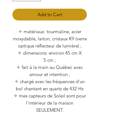
Add to Cart
✧ matériaux: tourmaline, acier
inoxydable, laiton, cristaux K9 (verre
optique réflecteur de lumière) ;
✧ dimensions: environ 45 cm X
5 cm ;
✧ fait à la main au Québec avec
amour et intention ;
✧ chargé avec les fréquences d'un
bol chantant en quartz de 432 Hz
✧ mes capteurs de Soleil sont pour
l'intérieur de la maison
SEULEMENT.
Choisissez l'option d'avoir les
symboles Reiki insérés
énergétiquement dans votre pierre